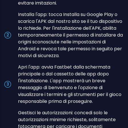
evitare imitazioni.
Installa l'app: tocca Installa su Google Play o
scarica l'APK dal nostro sito se il tuo dispositivo
lo richiede. Per l'installazione dell'APK, abilita
temporaneamente il permesso di installare da
origini sconosciute nelle impostazioni di
Android e revoca tale permesso in seguito per
motivi di sicurezza.
Apri l'app: avvia Fastbet dalla schermata
principale o dal cassetto delle app dopo
l'installazione. L'app mostrerà un breve
messaggio di benvenuto e l'opzione di
visualizzare i termini e gli strumenti per il gioco
responsabile prima di proseguire.
Gestisci le autorizzazioni: concedi solo le
autorizzazioni minime richieste, solitamente
fotocamera per caricare i documenti