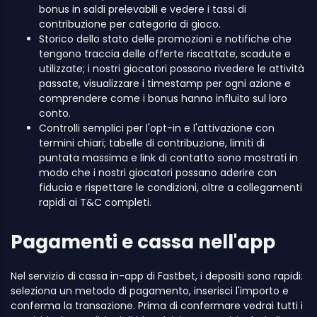
bonus in saldi prelevabili e vedere i tassi di
contribuzione per categoria di gioco.
Storico dello stato delle promozioni e notifiche che
tengono traccia delle offerte riscattate, scadute e
utilizzate; i nostri giocatori possono rivedere le attività
passate, visualizzare i timestamp per ogni azione e
comprendere come i bonus hanno influito sul loro
conto.
Controlli semplici per l'opt-in e l'attivazione con
termini chiari; tabelle di contribuzione, limiti di
puntata massima e link di contatto sono mostrati in
modo che i nostri giocatori possano aderire con
fiducia e rispettare le condizioni, oltre a collegamenti
rapidi ai T&C completi.
Pagamenti e cassa nell'app
Nel servizio di cassa in-app di Fastbet, i depositi sono rapidi:
seleziona un metodo di pagamento, inserisci l'importo e
conferma la transazione. Prima di confermare vedrai tutti i