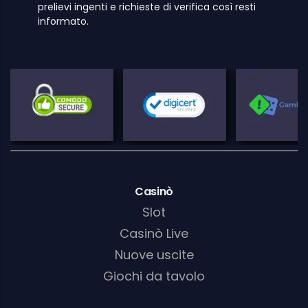
prelievi ingenti e richieste di verifica così resti
informato.
Casinò
Slot
Casinò Live
Nuove uscite
Giochi da tavolo