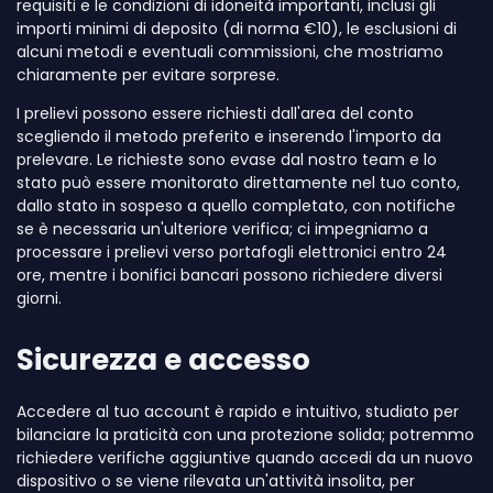
requisiti e le condizioni di idoneità importanti, inclusi gli
importi minimi di deposito (di norma €10), le esclusioni di
alcuni metodi e eventuali commissioni, che mostriamo
chiaramente per evitare sorprese.
I prelievi possono essere richiesti dall'area del conto
scegliendo il metodo preferito e inserendo l'importo da
prelevare. Le richieste sono evase dal nostro team e lo
stato può essere monitorato direttamente nel tuo conto,
dallo stato in sospeso a quello completato, con notifiche
se è necessaria un'ulteriore verifica; ci impegniamo a
processare i prelievi verso portafogli elettronici entro 24
ore, mentre i bonifici bancari possono richiedere diversi
giorni.
Sicurezza e accesso
Accedere al tuo account è rapido e intuitivo, studiato per
bilanciare la praticità con una protezione solida; potremmo
richiedere verifiche aggiuntive quando accedi da un nuovo
dispositivo o se viene rilevata un'attività insolita, per