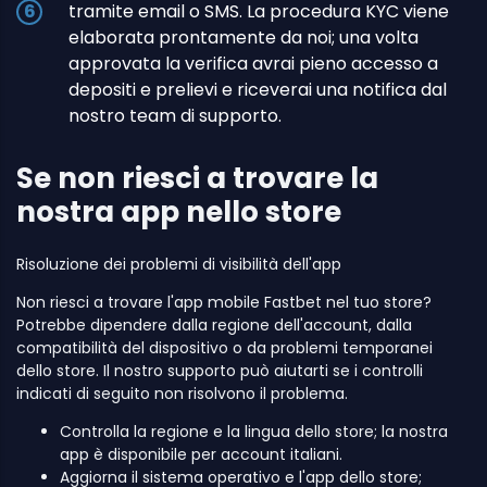
tramite email o SMS. La procedura KYC viene
elaborata prontamente da noi; una volta
approvata la verifica avrai pieno accesso a
depositi e prelievi e riceverai una notifica dal
nostro team di supporto.
Se non riesci a trovare la
nostra app nello store
Risoluzione dei problemi di visibilità dell'app
Non riesci a trovare l'app mobile Fastbet nel tuo store?
Potrebbe dipendere dalla regione dell'account, dalla
compatibilità del dispositivo o da problemi temporanei
dello store. Il nostro supporto può aiutarti se i controlli
indicati di seguito non risolvono il problema.
Controlla la regione e la lingua dello store; la nostra
app è disponibile per account italiani.
Aggiorna il sistema operativo e l'app dello store;