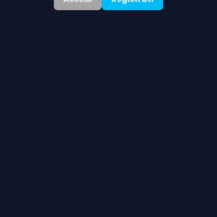
Informativa sui cookie
Politica AML/KYC
©
2026
. Tutti i diritti riservati