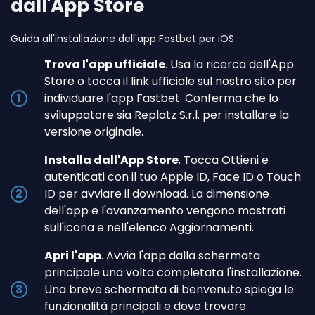
dall'App Store
Guida all'installazione dell'app Fastbet per iOS
Trova l'app ufficiale
. Usa la ricerca dell'App
Store o tocca il link ufficiale sul nostro sito per
individuare l'app Fastbet. Conferma che lo
sviluppatore sia Replatz S.r.l. per installare la
versione originale.
Installa dall'App Store
. Tocca Ottieni e
autenticati con il tuo Apple ID, Face ID o Touch
ID per avviare il download. La dimensione
dell'app e l'avanzamento vengono mostrati
sull'icona e nell'elenco Aggiornamenti.
Apri l'app
. Avvia l'app dalla schermata
principale una volta completata l'installazione.
Una breve schermata di benvenuto spiega le
funzionalità principali e dove trovare