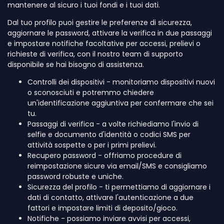
mantenere al sicuro i tuoi fondi e i tuoi dati.
Dal tuo profilo puoi gestire le preferenze di sicurezza,
aggiornare le password, attivare la verifica in due passaggi
e impostare notifiche facoltative per accessi, prelievi o
richieste di verifica, con il nostro team di supporto
disponibile se hai bisogno di assistenza.
Controlli dei dispositivi - monitoriamo dispositivi nuovi
o sconosciuti e potremmo chiedere
un'identificazione aggiuntiva per confermare che sei
tu.
Passaggi di verifica - a volte richiediamo l'invio di
selfie e documento d'identità o codici SMS per
attività sospette o per i primi prelievi.
Recupero password - offriamo procedure di
reimpostazione sicure via email/SMS e consigliamo
password robuste e uniche.
Sicurezza del profilo - ti permettiamo di aggiornare i
dati di contatto, attivare l'autenticazione a due
fattori e impostare limiti di deposito/gioco.
Notifiche - possiamo inviare avvisi per accessi,