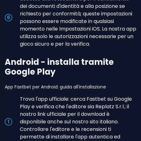
dei documenti d'identità e alla posizione se
richiesto per conformità; queste impostazioni
possono essere modificate in qualsiasi
momento nelle Impostazioni iOS. La nostra app
utilizza solo le autorizzazioni necessarie per un
gioco sicuro e per la verifica.
Android - installa tramite
Google Play
App Fastbet per Android: guida all'installazione
Trova l'app ufficiale: cerca Fastbet su Google
Play e verifica che l'editore sia Replatz S.r.l.; il
nostro link ufficiale per il download è
disponibile anche sul nostro sito italiano.
Controllare l'editore e le recensioni ti
permette di installare l'app autentica ed