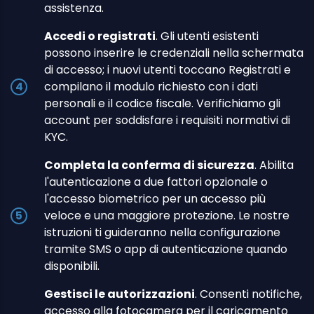
assistenza.
Accedi o registrati
. Gli utenti esistenti
possono inserire le credenziali nella schermata
di accesso; i nuovi utenti toccano Registrati e
compilano il modulo richiesto con i dati
personali e il codice fiscale. Verifichiamo gli
account per soddisfare i requisiti normativi di
KYC.
Completa la conferma di sicurezza
. Abilita
l'autenticazione a due fattori opzionale o
l'accesso biometrico per un accesso più
veloce e una maggiore protezione. Le nostre
istruzioni ti guideranno nella configurazione
tramite SMS o app di autenticazione quando
disponibili.
Gestisci le autorizzazioni
. Consenti notifiche,
accesso alla fotocamera per il caricamento