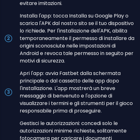
evitare imitazioni.
Installa l'app: tocca Installa su Google Play o
scarica l'APK dal nostro sito se il tuo dispositivo
lo richiede. Per l'installazione dell'APK, abilita
temporaneamente il permesso di installare da
origini sconosciute nelle impostazioni di
Android e revoca tale permesso in seguito per
motivi di sicurezza.
Apri l'app: avvia Fastbet dalla schermata
principale o dal cassetto delle app dopo
l'installazione. L'app mostrerà un breve
messaggio di benvenuto e l'opzione di
visualizzare i termini e gli strumenti per il gioco
responsabile prima di proseguire.
Gestisci le autorizzazioni: concedi solo le
autorizzazioni minime richieste, solitamente
fotocamera per caricare i documenti