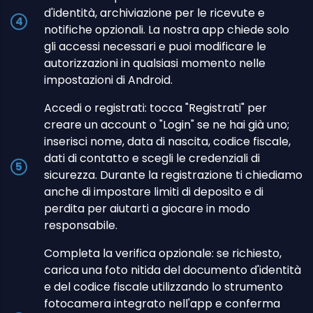
d'identità, archiviazione per le ricevute e
notifiche opzionali. La nostra app chiede solo
gli accessi necessari e puoi modificare le
autorizzazioni in qualsiasi momento nelle
impostazioni di Android.
Accedi o registrati: tocca "Registrati" per
creare un account o "Login" se ne hai già uno;
inserisci nome, data di nascita, codice fiscale,
dati di contatto e scegli le credenziali di
sicurezza. Durante la registrazione ti chiediamo
anche di impostare limiti di deposito e di
perdita per aiutarti a giocare in modo
responsabile.
Completa la verifica opzionale: se richiesto,
carica una foto nitida del documento d'identità
e del codice fiscale utilizzando lo strumento
fotocamera integrato nell'app e conferma