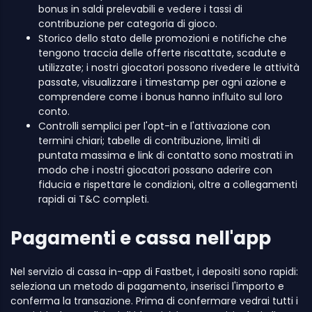
bonus in saldi prelevabili e vedere i tassi di
contribuzione per categoria di gioco.
Storico dello stato delle promozioni e notifiche che
tengono traccia delle offerte riscattate, scadute e
utilizzate; i nostri giocatori possono rivedere le attività
passate, visualizzare i timestamp per ogni azione e
comprendere come i bonus hanno influito sul loro
conto.
Controlli semplici per l'opt-in e l'attivazione con
termini chiari; tabelle di contribuzione, limiti di
puntata massima e link di contatto sono mostrati in
modo che i nostri giocatori possano aderire con
fiducia e rispettare le condizioni, oltre a collegamenti
rapidi ai T&C completi.
Pagamenti e cassa nell'app
Nel servizio di cassa in-app di Fastbet, i depositi sono rapidi:
seleziona un metodo di pagamento, inserisci l'importo e
conferma la transazione. Prima di confermare vedrai tutti i