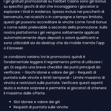
I giri gratuiti promozionali su Fastbet Casino sono giri bonus
su specifici giochi di slot che incoraggiano i giocatori a
esplorare i titoli in evidenza. Spesso inclusi nei pacchetti di
benvenuto, nei ricarichi o in campagne a tempo limitato,
questi giri possono accreditare le vincite come fondi bonus
o come saldo prelevabile a seconda della promozione. Sulla
nostra piattaforma i giri vengono solitamente applicati
automaticamente dopo depositi o azioni qualificanti e
sono utilizzabili sia da desktop che da mobile tramite l'app
o il browser.
Le condizioni variano tra le promozioni, quindi è
fondamentale leggere il regolamento prima di utilizzare i
giri. Di seguito una breve checklist dei punti principali da
verificare: - Giochi idonei e valore dei giri - Requisiti di
puntata sulle vincite e limiti temporali - Limite massimo di
vincita e restrizioni sulle puntate. Verificare questi aspetti
aiuta a evitare sorprese e permette ai giocatori di ottenere
il massimo dalle offerte.
Slot idonee e valore dei giri
Requisiti di puntata sulle vincite