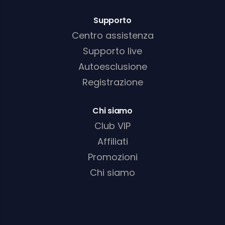
Supporto
Centro assistenza
Supporto live
Autoesclusione
Registrazione
Chi siamo
Club VIP
Affiliati
Promozioni
Chi siamo
Politiche
Privacy