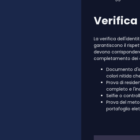
Verifica
La verifica dell'ident
garantiscono il rispet
devono corrispondere a
completamento dei co
Documento d'ide
colori nitida ch
Prova di reside
completo e l'in
Selfie o contro
Prova del metod
portafoglio elet