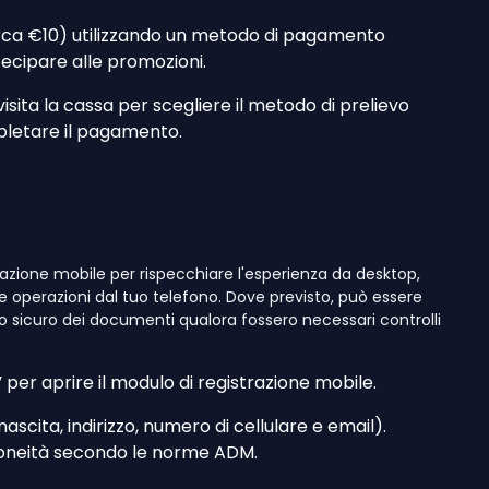
circa €10) utilizzando un metodo di pagamento
tecipare alle promozioni.
 visita la cassa per scegliere il metodo di prelievo
mpletare il pagamento.
azione mobile per rispecchiare l'esperienza da desktop,
le operazioni dal tuo telefono. Dove previsto, può essere
to sicuro dei documenti qualora fossero necessari controlli
i” per aprire il modulo di registrazione mobile.
ascita, indirizzo, numero di cellulare e email).
 idoneità secondo le norme ADM.