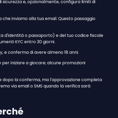
icurezza e, opzionalmente, configura limiti di
ica che inviamo alla tua email. Questo passaggio
ta d'identità o passaporto) e del tuo codice fiscale
umenti KYC entro 30 giorni.
acy, e conferma di avere almeno 18 anni.
per iniziare a giocare; alcune promozioni
nte dopo la conferma, ma l'approvazione completa
remo via email o SMS quando la verifica sarà
erché