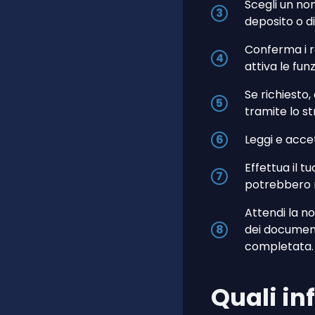
Scegli un no
deposito o di
Conferma i re
attiva le fun
Se richiesto,
tramite lo s
Leggi e accet
Effettua il 
potrebbero r
Attendi la n
dei document
completata.
Quali i